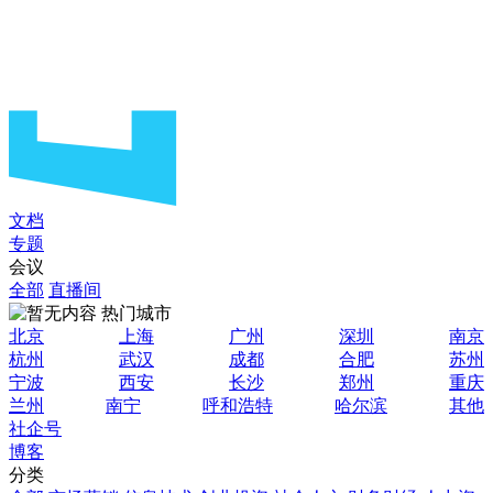
文档
专题
会议
全部
直播间
热门城市
北京
上海
广州
深圳
南京
杭州
武汉
成都
合肥
苏州
宁波
西安
长沙
郑州
重庆
兰州
南宁
呼和浩特
哈尔滨
其他
社企号
博客
分类