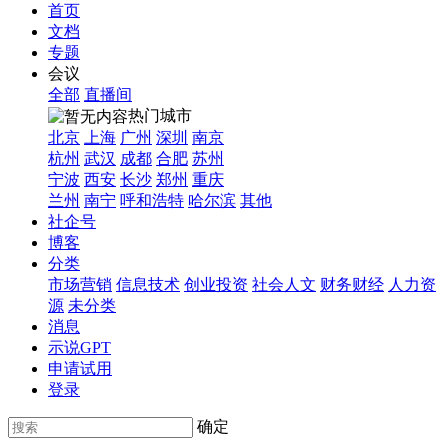
首页
文档
专题
会议
全部
直播间
热门城市
北京
上海
广州
深圳
南京
杭州
武汉
成都
合肥
苏州
宁波
西安
长沙
郑州
重庆
兰州
南宁
呼和浩特
哈尔滨
其他
社企号
博客
分类
市场营销
信息技术
创业投资
社会人文
财务财经
人力资
源
未分类
消息
示说GPT
申请试用
登录
确定