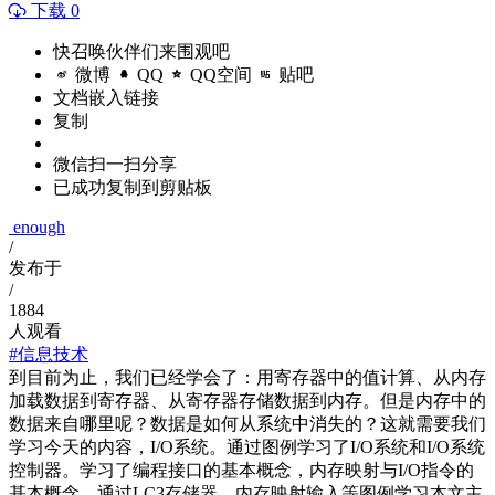
下载 0
快召唤伙伴们来围观吧
微博
QQ
QQ空间
贴吧
文档嵌入链接
复制
微信扫一扫分享
已成功复制到剪贴板
enough
/
发布于
/
1884
人观看
#信息技术
到目前为止，我们已经学会了：用寄存器中的值计算、从内存
加载数据到寄存器、从寄存器存储数据到内存。但是内存中的
数据来自哪里呢？数据是如何从系统中消失的？这就需要我们
学习今天的内容，I/O系统。通过图例学习了I/O系统和I/O系统
控制器。学习了编程接口的基本概念，内存映射与I/O指令的
基本概念，通过LC3存储器、内存映射输入等图例学习本文主