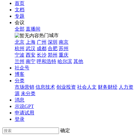
首页
文档
专题
会议
全部
直播间
热门城市
北京
上海
广州
深圳
南京
杭州
武汉
成都
合肥
苏州
宁波
西安
长沙
郑州
重庆
兰州
南宁
呼和浩特
哈尔滨
其他
社企号
博客
分类
市场营销
信息技术
创业投资
社会人文
财务财经
人力资
源
未分类
消息
示说GPT
申请试用
登录
确定