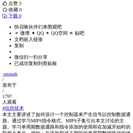
点赞
3
收藏
0
下载 0
快召唤伙伴们来围观吧
微博
QQ
QQ空间
贴吧
文档嵌入链接
复制
微信扫一扫分享
已成功复制到剪贴板
enough
/
发布于
/
1797
人观看
#信息技术
本文主要讲述了如何设计一个控制器来产生信号以控制数据通
路。通过学习MIPS指令格式、MIPS子集引出本文讨论的主
题。学习单周期数据通路和指令添加的使用和在加减开始时的