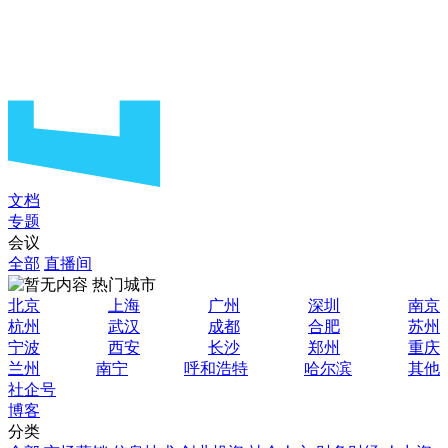
文档
专题
会议
全部
直播间
热门城市
北京
上海
广州
深圳
南京
杭州
武汉
成都
合肥
苏州
宁波
西安
长沙
郑州
重庆
兰州
南宁
呼和浩特
哈尔滨
其他
社企号
博客
分类