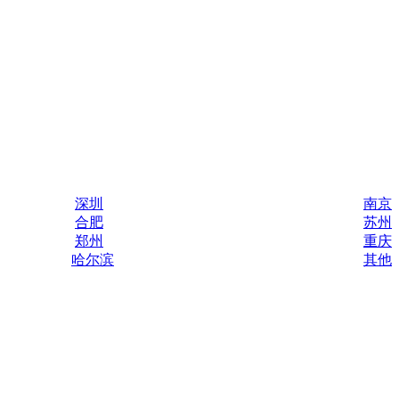
深圳
南京
合肥
苏州
郑州
重庆
哈尔滨
其他