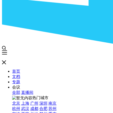
首页
文档
专题
会议
全部
直播间
热门城市
北京
上海
广州
深圳
南京
杭州
武汉
成都
合肥
苏州