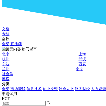
文档
专题
会议
全部
直播间
热门城市
北京
上海
杭州
武汉
宁波
西安
兰州
南宁
社企号
博客
分类
全部
市场营销
信息技术
创业投资
社会人文
财务财经
人力资源
申请试用
HOT