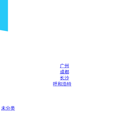
广州
成都
长沙
呼和浩特
未分类