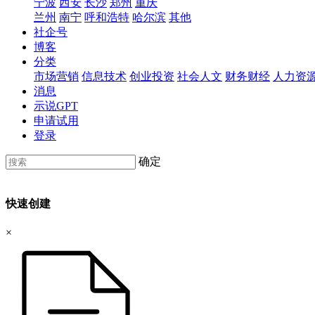
宁波
西安
长沙
郑州
重庆
兰州
南宁
呼和浩特
哈尔滨
其他
社企号
博客
分类
市场营销
信息技术
创业投资
社会人文
财务财经
人力资
消息
示说GPT
申请试用
登录
确定
快速创建
×