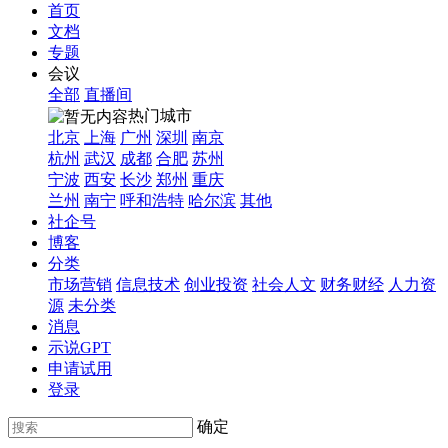
首页
文档
专题
会议
全部
直播间
热门城市
北京
上海
广州
深圳
南京
杭州
武汉
成都
合肥
苏州
宁波
西安
长沙
郑州
重庆
兰州
南宁
呼和浩特
哈尔滨
其他
社企号
博客
分类
市场营销
信息技术
创业投资
社会人文
财务财经
人力资
源
未分类
消息
示说GPT
申请试用
登录
确定