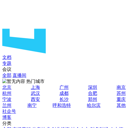
文档
专题
会议
全部
直播间
热门城市
北京
上海
广州
深圳
南京
杭州
武汉
成都
合肥
苏州
宁波
西安
长沙
郑州
重庆
兰州
南宁
呼和浩特
哈尔滨
其他
社企号
博客
分类