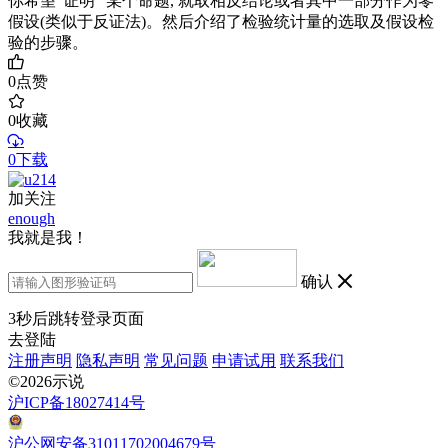
你希望“证明” 某个命题, 就取相反结论或者其中一部分作为零
假设(类似于反证法)。然后介绍了检验统计量的选取及假设检
验的步骤。
0
点赞
0
收藏
0下载
加关注
enough
我就是我！
确认
3
秒后跳转登录页面
去登陆
注册声明
隐私声明
常见问题
申请试用
联系我们
©2026示说
沪ICP备18027414号
沪公网安备31011702004679号