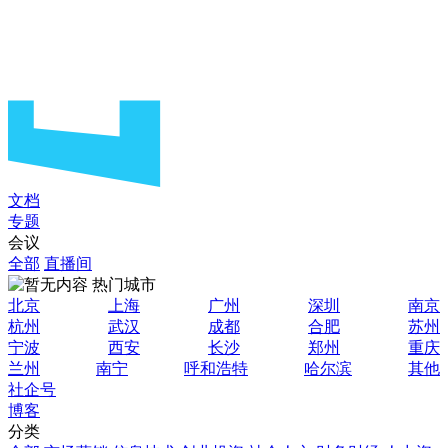
文档
专题
会议
全部
直播间
热门城市
北京
上海
广州
深圳
南京
杭州
武汉
成都
合肥
苏州
宁波
西安
长沙
郑州
重庆
兰州
南宁
呼和浩特
哈尔滨
其他
社企号
博客
分类