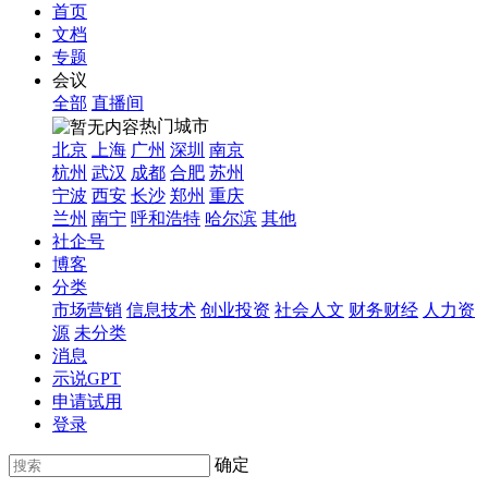
首页
文档
专题
会议
全部
直播间
热门城市
北京
上海
广州
深圳
南京
杭州
武汉
成都
合肥
苏州
宁波
西安
长沙
郑州
重庆
兰州
南宁
呼和浩特
哈尔滨
其他
社企号
博客
分类
市场营销
信息技术
创业投资
社会人文
财务财经
人力资
源
未分类
消息
示说GPT
申请试用
登录
确定