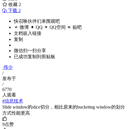
收藏
2
下载 2
快召唤伙伴们来围观吧
微博
QQ
QQ空间
贴吧
文档嵌入链接
复制
微信扫一扫分享
已成功复制到剪贴板
伟少
/
发布于
/
6770
人观看
#信息技术
Slide window的slice切分，相比原来的bucketing window的划分
方式性能更高
9
点赞