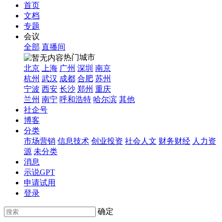
首页
文档
专题
会议
全部
直播间
热门城市
北京
上海
广州
深圳
南京
杭州
武汉
成都
合肥
苏州
宁波
西安
长沙
郑州
重庆
兰州
南宁
呼和浩特
哈尔滨
其他
社企号
博客
分类
市场营销
信息技术
创业投资
社会人文
财务财经
人力资
源
未分类
消息
示说GPT
申请试用
登录
确定