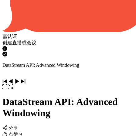
需认证
创建直播或会议
DataStream API: Advanced Windowing
DataStream API: Advanced
Windowing
分享
点赞
9