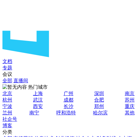
文档
专题
会议
全部
直播间
热门城市
北京
上海
广州
深圳
南京
杭州
武汉
成都
合肥
苏州
宁波
西安
长沙
郑州
重庆
兰州
南宁
呼和浩特
哈尔滨
其他
社企号
博客
分类