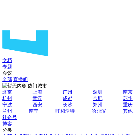
文档
专题
会议
全部
直播间
热门城市
北京
上海
广州
深圳
南京
杭州
武汉
成都
合肥
苏州
宁波
西安
长沙
郑州
重庆
兰州
南宁
呼和浩特
哈尔滨
其他
社企号
博客
分类