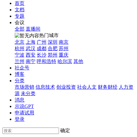
首页
文档
专题
会议
全部
直播间
热门城市
北京
上海
广州
深圳
南京
杭州
武汉
成都
合肥
苏州
宁波
西安
长沙
郑州
重庆
兰州
南宁
呼和浩特
哈尔滨
其他
社企号
博客
分类
市场营销
信息技术
创业投资
社会人文
财务财经
人力资
源
未分类
消息
示说GPT
申请试用
登录
确定