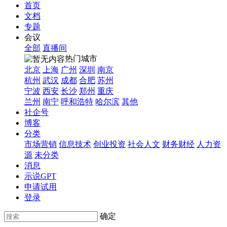
首页
文档
专题
会议
全部
直播间
热门城市
北京
上海
广州
深圳
南京
杭州
武汉
成都
合肥
苏州
宁波
西安
长沙
郑州
重庆
兰州
南宁
呼和浩特
哈尔滨
其他
社企号
博客
分类
市场营销
信息技术
创业投资
社会人文
财务财经
人力资
源
未分类
消息
示说GPT
申请试用
登录
确定