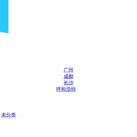
广州
成都
长沙
呼和浩特
未分类