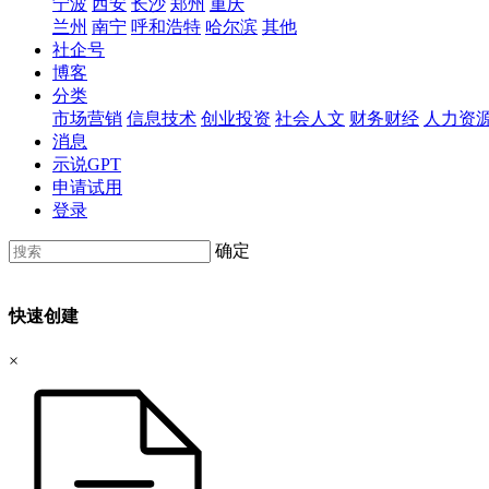
宁波
西安
长沙
郑州
重庆
兰州
南宁
呼和浩特
哈尔滨
其他
社企号
博客
分类
市场营销
信息技术
创业投资
社会人文
财务财经
人力资
消息
示说GPT
申请试用
登录
确定
快速创建
×