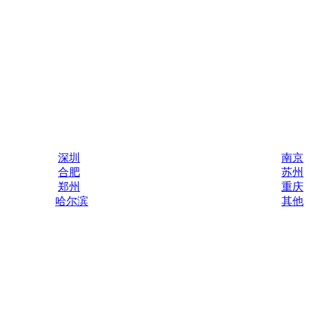
深圳
南京
合肥
苏州
郑州
重庆
哈尔滨
其他