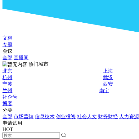
文档
专题
会议
全部
直播间
热门城市
北京
上海
杭州
武汉
宁波
西安
兰州
南宁
社企号
博客
分类
全部
市场营销
信息技术
创业投资
社会人文
财务财经
人力资源
申请试用
HOT