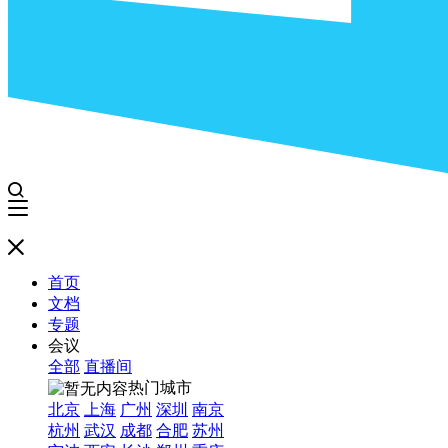
首页
文档
专题
会议
全部
直播间
热门城市
北京
上海
广州
深圳
南京
杭州
武汉
成都
合肥
苏州