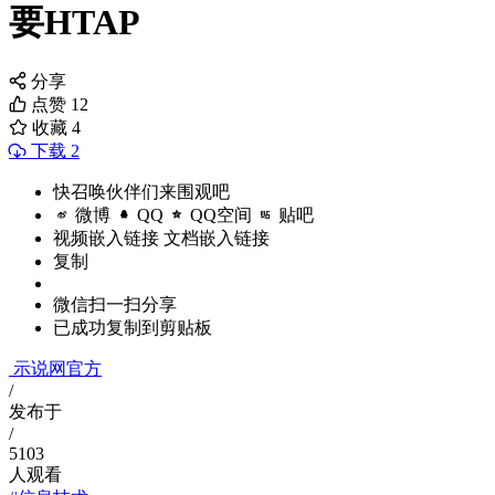
要HTAP
分享
点赞
12
收藏
4
下载 2
快召唤伙伴们来围观吧
微博
QQ
QQ空间
贴吧
视频嵌入链接
文档嵌入链接
复制
微信扫一扫分享
已成功复制到剪贴板
示说网官方
/
发布于
/
5103
人观看