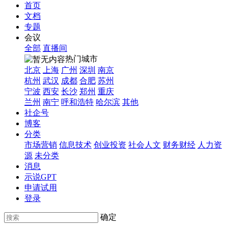
首页
文档
专题
会议
全部
直播间
热门城市
北京
上海
广州
深圳
南京
杭州
武汉
成都
合肥
苏州
宁波
西安
长沙
郑州
重庆
兰州
南宁
呼和浩特
哈尔滨
其他
社企号
博客
分类
市场营销
信息技术
创业投资
社会人文
财务财经
人力资
源
未分类
消息
示说GPT
申请试用
登录
确定