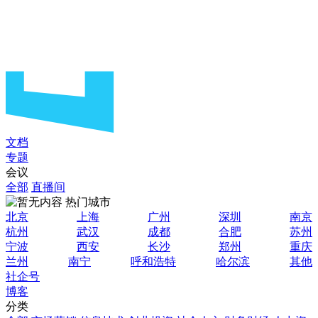
文档
专题
会议
全部
直播间
热门城市
北京
上海
广州
深圳
南京
杭州
武汉
成都
合肥
苏州
宁波
西安
长沙
郑州
重庆
兰州
南宁
呼和浩特
哈尔滨
其他
社企号
博客
分类