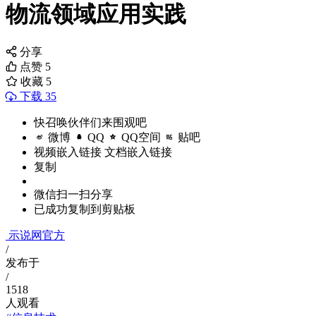
物流领域应用实践
分享
点赞
5
收藏
5
下载 35
快召唤伙伴们来围观吧
微博
QQ
QQ空间
贴吧
视频嵌入链接
文档嵌入链接
复制
微信扫一扫分享
已成功复制到剪贴板
示说网官方
/
发布于
/
1518
人观看