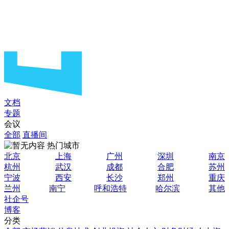
文档
专题
会议
全部
直播间
热门城市
北京
上海
广州
深圳
南京
杭州
武汉
成都
合肥
苏州
宁波
西安
长沙
郑州
重庆
兰州
南宁
呼和浩特
哈尔滨
其他
社企号
博客
分类