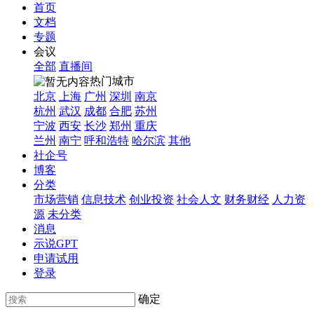
首页
文档
专题
会议
全部
直播间
热门城市
北京
上海
广州
深圳
南京
杭州
武汉
成都
合肥
苏州
宁波
西安
长沙
郑州
重庆
兰州
南宁
呼和浩特
哈尔滨
其他
社企号
博客
分类
市场营销
信息技术
创业投资
社会人文
财务财经
人力资
源
未分类
消息
示说GPT
申请试用
登录
确定