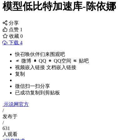
模型低比特加速库-陈依娜
分享
点赞
1
收藏
0
下载 4
快召唤伙伴们来围观吧
微博
QQ
QQ空间
贴吧
视频嵌入链接
文档嵌入链接
复制
微信扫一扫分享
已成功复制到剪贴板
示说网官方
/
发布于
/
631
人观看