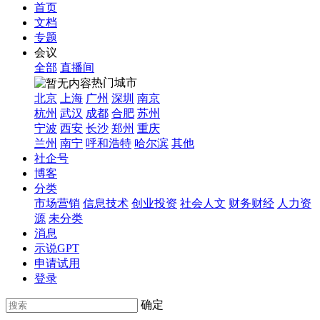
首页
文档
专题
会议
全部
直播间
热门城市
北京
上海
广州
深圳
南京
杭州
武汉
成都
合肥
苏州
宁波
西安
长沙
郑州
重庆
兰州
南宁
呼和浩特
哈尔滨
其他
社企号
博客
分类
市场营销
信息技术
创业投资
社会人文
财务财经
人力资
源
未分类
消息
示说GPT
申请试用
登录
确定