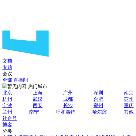
文档
专题
会议
全部
直播间
热门城市
北京
上海
广州
深圳
南京
杭州
武汉
成都
合肥
苏州
宁波
西安
长沙
郑州
重庆
兰州
南宁
呼和浩特
哈尔滨
其他
社企号
博客
分类