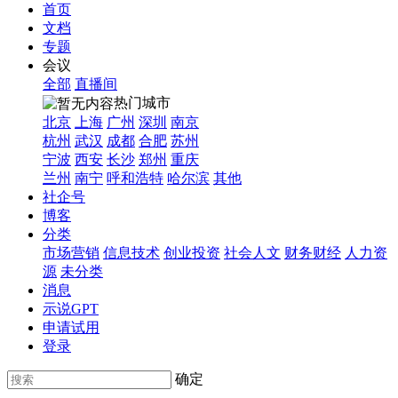
首页
文档
专题
会议
全部
直播间
热门城市
北京
上海
广州
深圳
南京
杭州
武汉
成都
合肥
苏州
宁波
西安
长沙
郑州
重庆
兰州
南宁
呼和浩特
哈尔滨
其他
社企号
博客
分类
市场营销
信息技术
创业投资
社会人文
财务财经
人力资
源
未分类
消息
示说GPT
申请试用
登录
确定