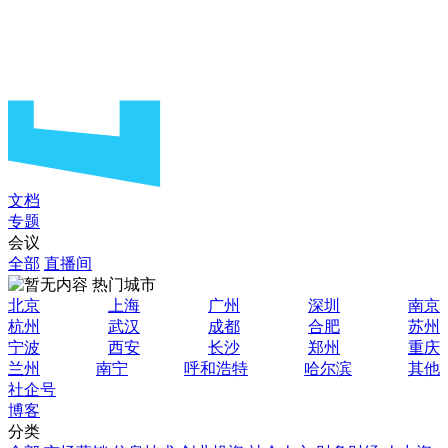
文档
专题
会议
全部
直播间
热门城市
北京
上海
广州
深圳
南京
杭州
武汉
成都
合肥
苏州
宁波
西安
长沙
郑州
重庆
兰州
南宁
呼和浩特
哈尔滨
其他
社企号
博客
分类