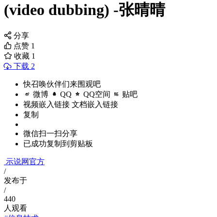
(video dubbing) -张晴晴
分享
点赞
1
收藏
1
下载 2
快召唤伙伴们来围观吧
微博
QQ
QQ空间
贴吧
视频嵌入链接
文档嵌入链接
复制
微信扫一扫分享
已成功复制到剪贴板
示说网官方
/
发布于
/
440
人观看