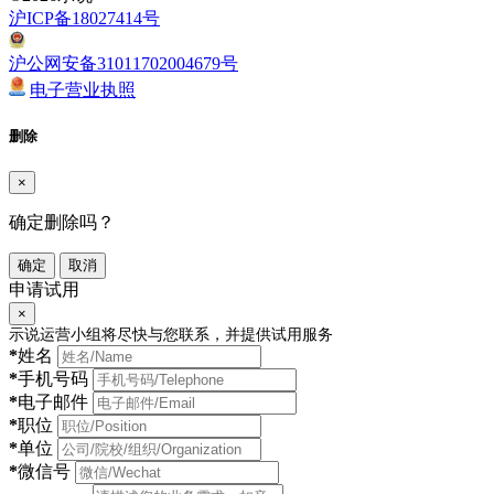
沪ICP备18027414号
沪公网安备31011702004679号
电子营业执照
删除
×
确定删除吗？
确定
取消
申请试用
×
示说运营小组将尽快与您联系，并提供试用服务
*
姓名
*
手机号码
*
电子邮件
*
职位
*
单位
*
微信号