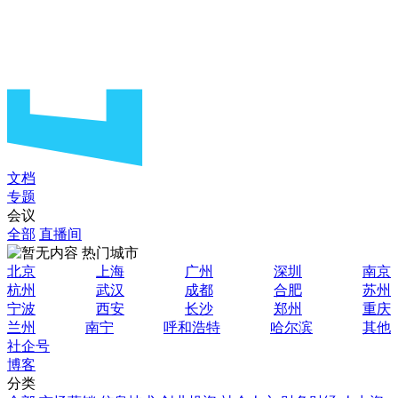
文档
专题
会议
全部
直播间
热门城市
北京
上海
广州
深圳
南京
杭州
武汉
成都
合肥
苏州
宁波
西安
长沙
郑州
重庆
兰州
南宁
呼和浩特
哈尔滨
其他
社企号
博客
分类