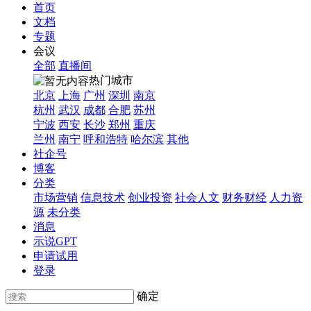
首页
文档
专题
会议
全部
直播间
热门城市
北京
上海
广州
深圳
南京
杭州
武汉
成都
合肥
苏州
宁波
西安
长沙
郑州
重庆
兰州
南宁
呼和浩特
哈尔滨
其他
社企号
博客
分类
市场营销
信息技术
创业投资
社会人文
财务财经
人力资
源
未分类
消息
示说GPT
申请试用
登录
确定