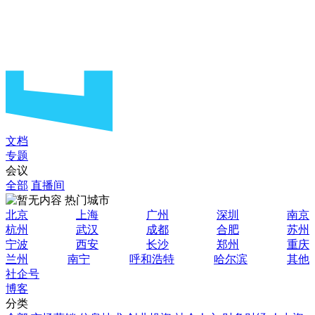
文档
专题
会议
全部
直播间
热门城市
北京
上海
广州
深圳
南京
杭州
武汉
成都
合肥
苏州
宁波
西安
长沙
郑州
重庆
兰州
南宁
呼和浩特
哈尔滨
其他
社企号
博客
分类