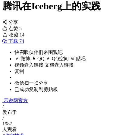
腾讯在Iceberg上的实践
分享
点赞
5
收藏
14
下载 74
快召唤伙伴们来围观吧
微博
QQ
QQ空间
贴吧
视频嵌入链接
文档嵌入链接
复制
微信扫一扫分享
已成功复制到剪贴板
示说网官方
/
发布于
/
1987
人观看