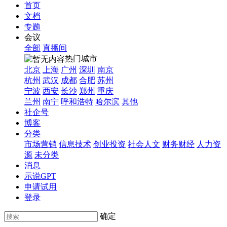
首页
文档
专题
会议
全部
直播间
热门城市
北京
上海
广州
深圳
南京
杭州
武汉
成都
合肥
苏州
宁波
西安
长沙
郑州
重庆
兰州
南宁
呼和浩特
哈尔滨
其他
社企号
博客
分类
市场营销
信息技术
创业投资
社会人文
财务财经
人力资
源
未分类
消息
示说GPT
申请试用
登录
确定