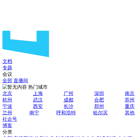
文档
专题
会议
全部
直播间
热门城市
北京
上海
广州
深圳
南京
杭州
武汉
成都
合肥
苏州
宁波
西安
长沙
郑州
重庆
兰州
南宁
呼和浩特
哈尔滨
其他
社企号
博客
分类