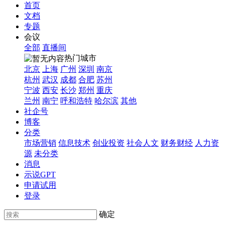
首页
文档
专题
会议
全部
直播间
热门城市
北京
上海
广州
深圳
南京
杭州
武汉
成都
合肥
苏州
宁波
西安
长沙
郑州
重庆
兰州
南宁
呼和浩特
哈尔滨
其他
社企号
博客
分类
市场营销
信息技术
创业投资
社会人文
财务财经
人力资
源
未分类
消息
示说GPT
申请试用
登录
确定