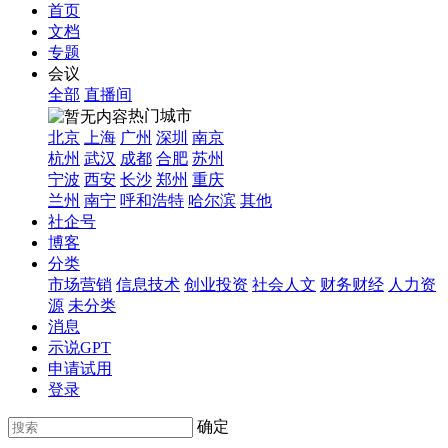
首页
文档
专题
会议
全部
直播间
热门城市
北京
上海
广州
深圳
南京
杭州
武汉
成都
合肥
苏州
宁波
西安
长沙
郑州
重庆
兰州
南宁
呼和浩特
哈尔滨
其他
社企号
博客
分类
市场营销
信息技术
创业投资
社会人文
财务财经
人力资
源
未分类
消息
示说GPT
申请试用
登录
确定