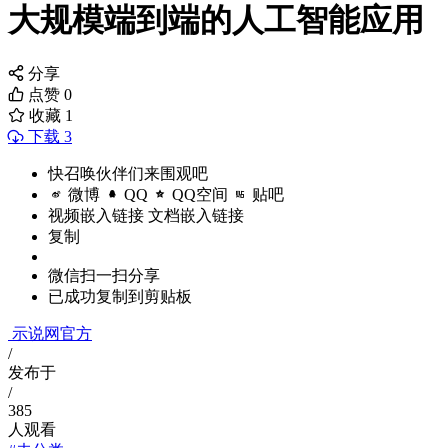
大规模端到端的人工智能应用
分享
点赞
0
收藏
1
下载 3
快召唤伙伴们来围观吧
微博
QQ
QQ空间
贴吧
视频嵌入链接
文档嵌入链接
复制
微信扫一扫分享
已成功复制到剪贴板
示说网官方
/
发布于
/
385
人观看