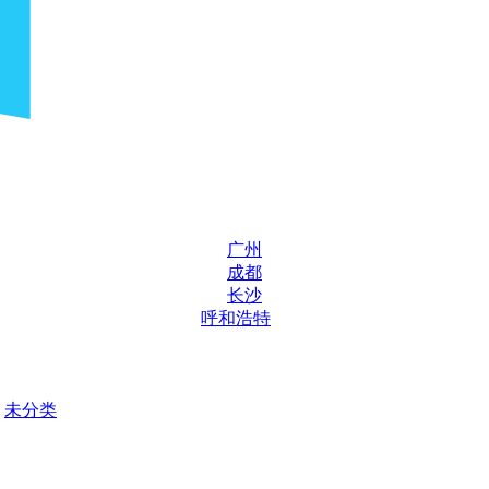
广州
成都
长沙
呼和浩特
未分类