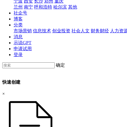
宁波
西安
长沙
郑州
重庆
兰州
南宁
呼和浩特
哈尔滨
其他
社企号
博客
分类
市场营销
信息技术
创业投资
社会人文
财务财经
人力资
消息
示说GPT
申请试用
登录
确定
快速创建
×