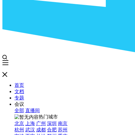
首页
文档
专题
会议
全部
直播间
热门城市
北京
上海
广州
深圳
南京
杭州
武汉
成都
合肥
苏州