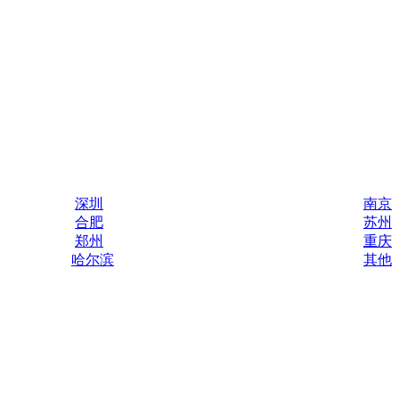
深圳
南京
合肥
苏州
郑州
重庆
哈尔滨
其他