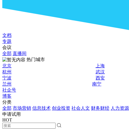
文档
专题
会议
全部
直播间
热门城市
北京
上海
杭州
武汉
宁波
西安
兰州
南宁
社企号
博客
分类
全部
市场营销
信息技术
创业投资
社会人文
财务财经
人力资源
申请试用
HOT