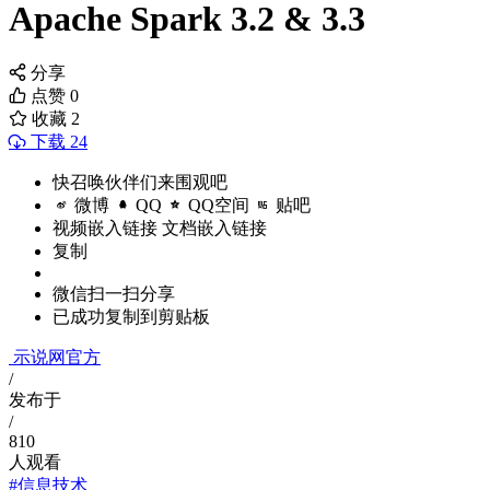
Apache Spark 3.2 & 3.3
分享
点赞
0
收藏
2
下载 24
快召唤伙伴们来围观吧
微博
QQ
QQ空间
贴吧
视频嵌入链接
文档嵌入链接
复制
微信扫一扫分享
已成功复制到剪贴板
示说网官方
/
发布于
/
810
人观看
#信息技术