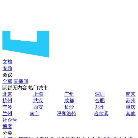
文档
专题
会议
全部
直播间
热门城市
北京
上海
广州
深圳
南京
杭州
武汉
成都
合肥
苏州
宁波
西安
长沙
郑州
重庆
兰州
南宁
呼和浩特
哈尔滨
其他
社企号
博客
分类