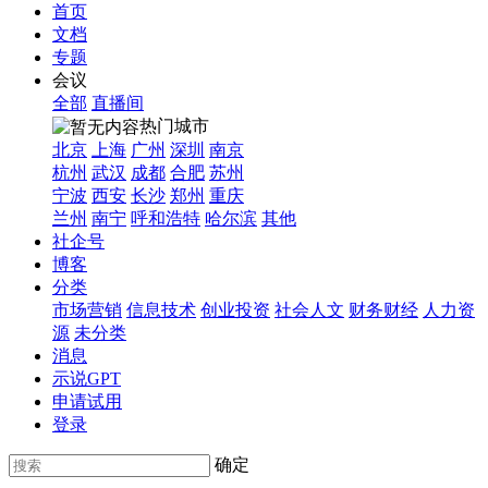
首页
文档
专题
会议
全部
直播间
热门城市
北京
上海
广州
深圳
南京
杭州
武汉
成都
合肥
苏州
宁波
西安
长沙
郑州
重庆
兰州
南宁
呼和浩特
哈尔滨
其他
社企号
博客
分类
市场营销
信息技术
创业投资
社会人文
财务财经
人力资
源
未分类
消息
示说GPT
申请试用
登录
确定