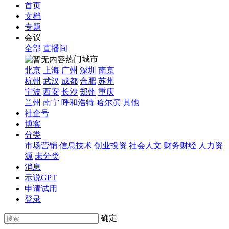
首页
文档
专题
会议
全部
直播间
热门城市
北京
上海
广州
深圳
南京
杭州
武汉
成都
合肥
苏州
宁波
西安
长沙
郑州
重庆
兰州
南宁
呼和浩特
哈尔滨
其他
社企号
博客
分类
市场营销
信息技术
创业投资
社会人文
财务财经
人力资
源
未分类
消息
示说GPT
申请试用
登录
确定