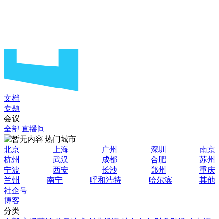
文档
专题
会议
全部
直播间
热门城市
北京
上海
广州
深圳
南京
杭州
武汉
成都
合肥
苏州
宁波
西安
长沙
郑州
重庆
兰州
南宁
呼和浩特
哈尔滨
其他
社企号
博客
分类