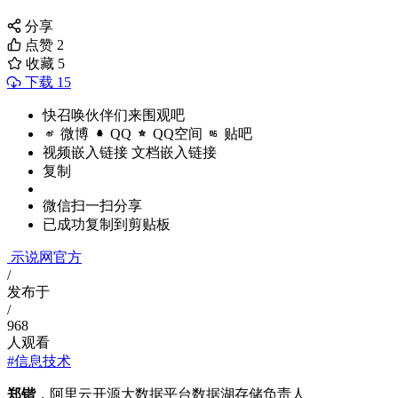
分享
点赞
2
收藏
5
下载 15
快召唤伙伴们来围观吧
微博
QQ
QQ空间
贴吧
视频嵌入链接
文档嵌入链接
复制
微信扫一扫分享
已成功复制到剪贴板
示说网官方
/
发布于
/
968
人观看
#信息技术
郑锴
，阿里云开源大数据平台数据湖存储负责人