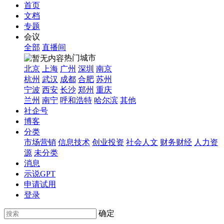
首页
文档
专题
会议
全部
直播间
热门城市
北京
上海
广州
深圳
南京
杭州
武汉
成都
合肥
苏州
宁波
西安
长沙
郑州
重庆
兰州
南宁
呼和浩特
哈尔滨
其他
社企号
博客
分类
市场营销
信息技术
创业投资
社会人文
财务财经
人力资
源
未分类
消息
示说GPT
申请试用
登录
确定