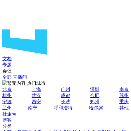
文档
专题
会议
全部
直播间
热门城市
北京
上海
广州
深圳
南京
杭州
武汉
成都
合肥
苏州
宁波
西安
长沙
郑州
重庆
兰州
南宁
呼和浩特
哈尔滨
其他
社企号
博客
分类