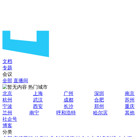
文档
专题
会议
全部
直播间
热门城市
北京
上海
广州
深圳
南京
杭州
武汉
成都
合肥
苏州
宁波
西安
长沙
郑州
重庆
兰州
南宁
呼和浩特
哈尔滨
其他
社企号
博客
分类