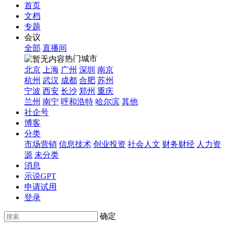
首页
文档
专题
会议
全部
直播间
热门城市
北京
上海
广州
深圳
南京
杭州
武汉
成都
合肥
苏州
宁波
西安
长沙
郑州
重庆
兰州
南宁
呼和浩特
哈尔滨
其他
社企号
博客
分类
市场营销
信息技术
创业投资
社会人文
财务财经
人力资
源
未分类
消息
示说GPT
申请试用
登录
确定