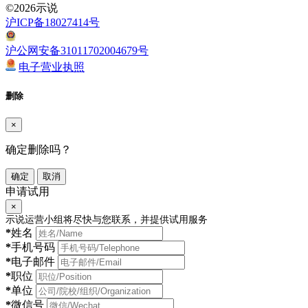
©2026示说
沪ICP备18027414号
沪公网安备31011702004679号
电子营业执照
删除
×
确定删除吗？
确定
取消
申请试用
×
示说运营小组将尽快与您联系，并提供试用服务
*
姓名
*
手机号码
*
电子邮件
*
职位
*
单位
*
微信号