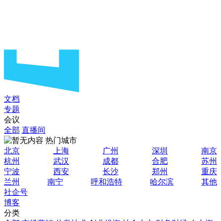
文档
专题
会议
全部
直播间
热门城市
北京
上海
广州
深圳
南京
杭州
武汉
成都
合肥
苏州
宁波
西安
长沙
郑州
重庆
兰州
南宁
呼和浩特
哈尔滨
其他
社企号
博客
分类