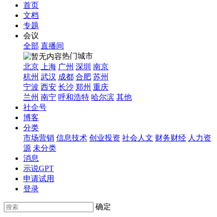
首页
文档
专题
会议
全部
直播间
热门城市
北京
上海
广州
深圳
南京
杭州
武汉
成都
合肥
苏州
宁波
西安
长沙
郑州
重庆
兰州
南宁
呼和浩特
哈尔滨
其他
社企号
博客
分类
市场营销
信息技术
创业投资
社会人文
财务财经
人力资
源
未分类
消息
示说GPT
申请试用
登录
确定