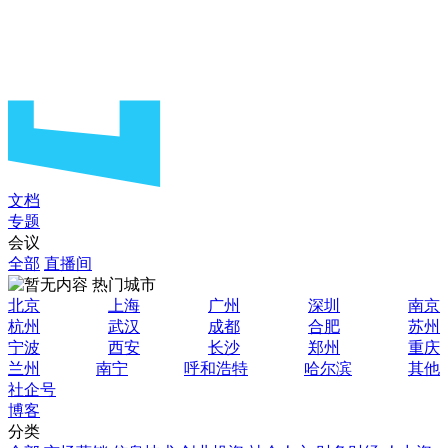
文档
专题
会议
全部
直播间
热门城市
北京
上海
广州
深圳
南京
杭州
武汉
成都
合肥
苏州
宁波
西安
长沙
郑州
重庆
兰州
南宁
呼和浩特
哈尔滨
其他
社企号
博客
分类