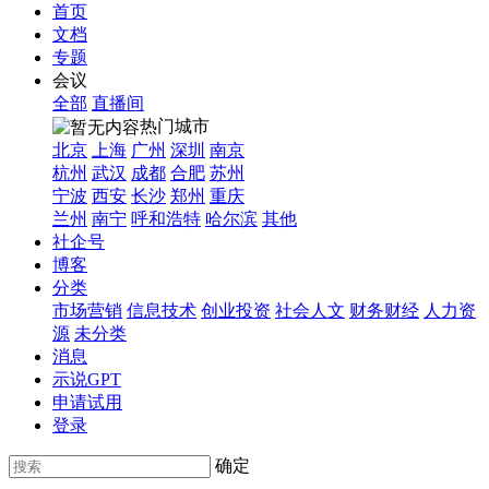
首页
文档
专题
会议
全部
直播间
热门城市
北京
上海
广州
深圳
南京
杭州
武汉
成都
合肥
苏州
宁波
西安
长沙
郑州
重庆
兰州
南宁
呼和浩特
哈尔滨
其他
社企号
博客
分类
市场营销
信息技术
创业投资
社会人文
财务财经
人力资
源
未分类
消息
示说GPT
申请试用
登录
确定