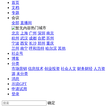
首页
文档
专题
会议
全部
直播间
热门城市
北京
上海
广州
深圳
南京
杭州
武汉
成都
合肥
苏州
宁波
西安
长沙
郑州
重庆
兰州
南宁
呼和浩特
哈尔滨
其他
社企号
博客
分类
市场营销
信息技术
创业投资
社会人文
财务财经
人力资
源
未分类
消息
示说GPT
申请试用
登录
确定