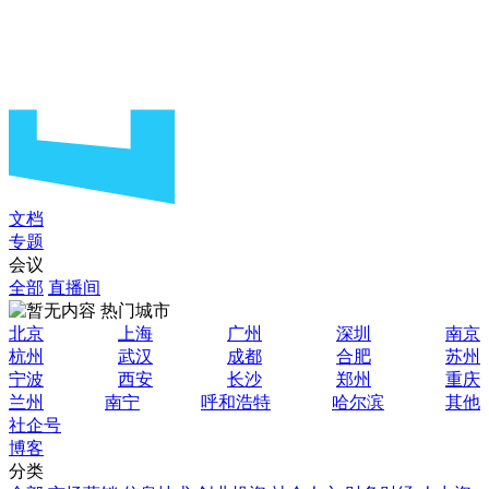
文档
专题
会议
全部
直播间
热门城市
北京
上海
广州
深圳
南京
杭州
武汉
成都
合肥
苏州
宁波
西安
长沙
郑州
重庆
兰州
南宁
呼和浩特
哈尔滨
其他
社企号
博客
分类