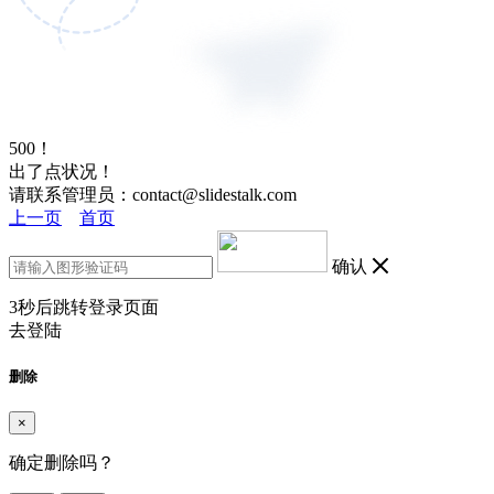
500！
出了点状况！
请联系管理员：contact@slidestalk.com
上一页
首页
确认
3
秒后跳转登录页面
去登陆
删除
×
确定删除吗？