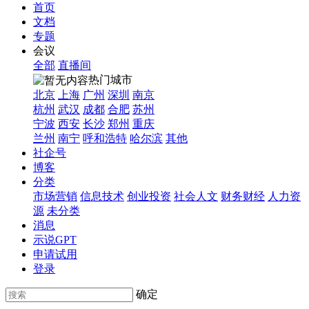
首页
文档
专题
会议
全部
直播间
热门城市
北京
上海
广州
深圳
南京
杭州
武汉
成都
合肥
苏州
宁波
西安
长沙
郑州
重庆
兰州
南宁
呼和浩特
哈尔滨
其他
社企号
博客
分类
市场营销
信息技术
创业投资
社会人文
财务财经
人力资
源
未分类
消息
示说GPT
申请试用
登录
确定