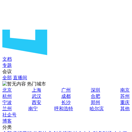
文档
专题
会议
全部
直播间
热门城市
北京
上海
广州
深圳
南京
杭州
武汉
成都
合肥
苏州
宁波
西安
长沙
郑州
重庆
兰州
南宁
呼和浩特
哈尔滨
其他
社企号
博客
分类