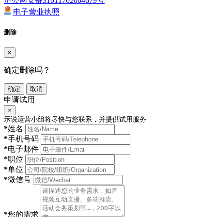
沪公网安备31011702004679号
电子营业执照
删除
×
确定删除吗？
确定
取消
申请试用
×
示说运营小组将尽快与您联系，并提供试用服务
*
姓名
*
手机号码
*
电子邮件
*
职位
*
单位
*
微信号
*
您的需求