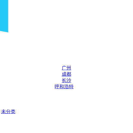
广州
成都
长沙
呼和浩特
未分类