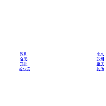
深圳
南京
合肥
苏州
郑州
重庆
哈尔滨
其他