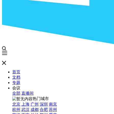
首页
文档
专题
会议
全部
直播间
热门城市
北京
上海
广州
深圳
南京
杭州
武汉
成都
合肥
苏州