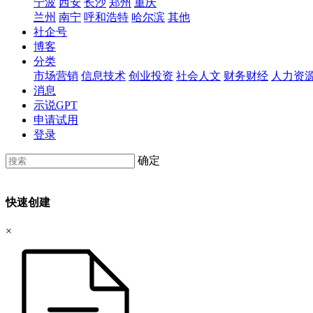
宁波
西安
长沙
郑州
重庆
兰州
南宁
呼和浩特
哈尔滨
其他
社企号
博客
分类
市场营销
信息技术
创业投资
社会人文
财务财经
人力资
消息
示说GPT
申请试用
登录
确定
快速创建
×