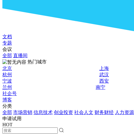
文档
专题
会议
全部
直播间
热门城市
北京
上海
杭州
武汉
宁波
西安
兰州
南宁
社企号
博客
分类
全部
市场营销
信息技术
创业投资
社会人文
财务财经
人力资源
申请试用
HOT