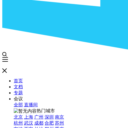
首页
文档
专题
会议
全部
直播间
热门城市
北京
上海
广州
深圳
南京
杭州
武汉
成都
合肥
苏州