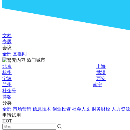
文档
专题
会议
全部
直播间
热门城市
北京
上海
杭州
武汉
宁波
西安
兰州
南宁
社企号
博客
分类
全部
市场营销
信息技术
创业投资
社会人文
财务财经
人力资源
申请试用
HOT