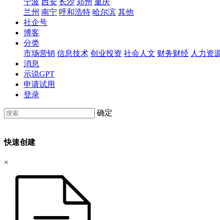
宁波
西安
长沙
郑州
重庆
兰州
南宁
呼和浩特
哈尔滨
其他
社企号
博客
分类
市场营销
信息技术
创业投资
社会人文
财务财经
人力资
消息
示说GPT
申请试用
登录
确定
快速创建
×