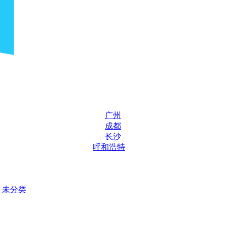
广州
成都
长沙
呼和浩特
未分类