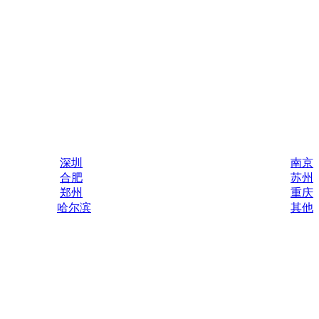
深圳
南京
合肥
苏州
郑州
重庆
哈尔滨
其他