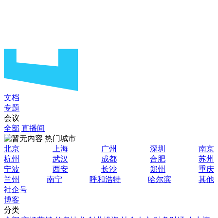
文档
专题
会议
全部
直播间
热门城市
北京
上海
广州
深圳
南京
杭州
武汉
成都
合肥
苏州
宁波
西安
长沙
郑州
重庆
兰州
南宁
呼和浩特
哈尔滨
其他
社企号
博客
分类