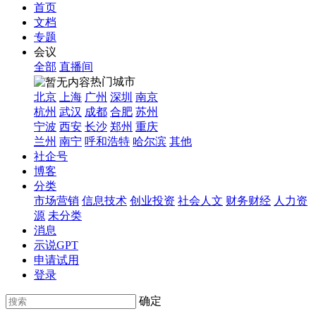
首页
文档
专题
会议
全部
直播间
热门城市
北京
上海
广州
深圳
南京
杭州
武汉
成都
合肥
苏州
宁波
西安
长沙
郑州
重庆
兰州
南宁
呼和浩特
哈尔滨
其他
社企号
博客
分类
市场营销
信息技术
创业投资
社会人文
财务财经
人力资
源
未分类
消息
示说GPT
申请试用
登录
确定