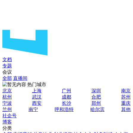
文档
专题
会议
全部
直播间
热门城市
北京
上海
广州
深圳
南京
杭州
武汉
成都
合肥
苏州
宁波
西安
长沙
郑州
重庆
兰州
南宁
呼和浩特
哈尔滨
其他
社企号
博客
分类