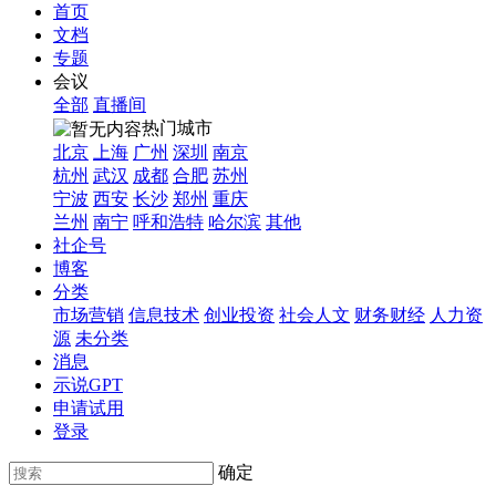
首页
文档
专题
会议
全部
直播间
热门城市
北京
上海
广州
深圳
南京
杭州
武汉
成都
合肥
苏州
宁波
西安
长沙
郑州
重庆
兰州
南宁
呼和浩特
哈尔滨
其他
社企号
博客
分类
市场营销
信息技术
创业投资
社会人文
财务财经
人力资
源
未分类
消息
示说GPT
申请试用
登录
确定