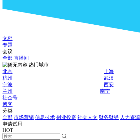
文档
专题
会议
全部
直播间
热门城市
北京
上海
杭州
武汉
宁波
西安
兰州
南宁
社企号
博客
分类
全部
市场营销
信息技术
创业投资
社会人文
财务财经
人力资源
申请试用
HOT