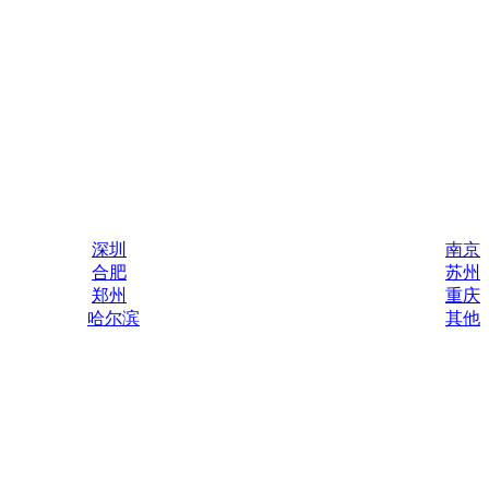
深圳
南京
合肥
苏州
郑州
重庆
哈尔滨
其他