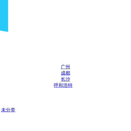
广州
成都
长沙
呼和浩特
未分类