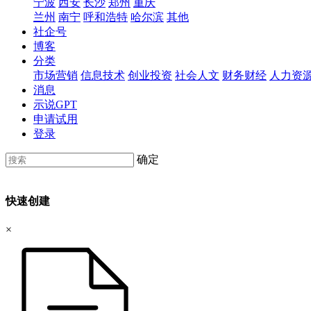
宁波
西安
长沙
郑州
重庆
兰州
南宁
呼和浩特
哈尔滨
其他
社企号
博客
分类
市场营销
信息技术
创业投资
社会人文
财务财经
人力资
消息
示说GPT
申请试用
登录
确定
快速创建
×