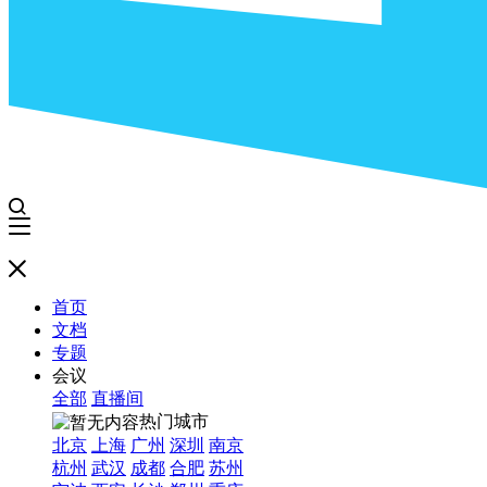
首页
文档
专题
会议
全部
直播间
热门城市
北京
上海
广州
深圳
南京
杭州
武汉
成都
合肥
苏州