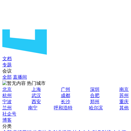
文档
专题
会议
全部
直播间
热门城市
北京
上海
广州
深圳
南京
杭州
武汉
成都
合肥
苏州
宁波
西安
长沙
郑州
重庆
兰州
南宁
呼和浩特
哈尔滨
其他
社企号
博客
分类