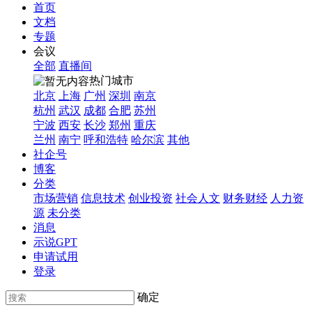
首页
文档
专题
会议
全部
直播间
热门城市
北京
上海
广州
深圳
南京
杭州
武汉
成都
合肥
苏州
宁波
西安
长沙
郑州
重庆
兰州
南宁
呼和浩特
哈尔滨
其他
社企号
博客
分类
市场营销
信息技术
创业投资
社会人文
财务财经
人力资
源
未分类
消息
示说GPT
申请试用
登录
确定