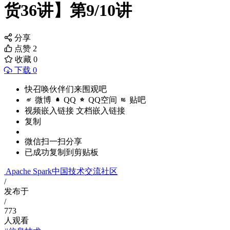
货36讲】第9/10讲
分享
点赞
2
收藏
0
下载 0
快召唤伙伴们来围观吧
微博
QQ
QQ空间
贴吧
视频嵌入链接
文档嵌入链接
复制
微信扫一扫分享
已成功复制到剪贴板
Apache Spark中国技术交流社区
/
发布于
/
773
人观看