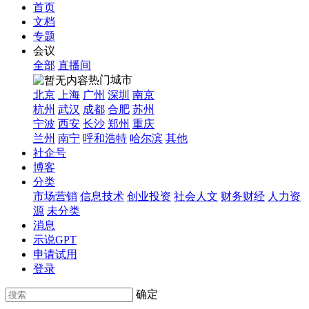
首页
文档
专题
会议
全部
直播间
热门城市
北京
上海
广州
深圳
南京
杭州
武汉
成都
合肥
苏州
宁波
西安
长沙
郑州
重庆
兰州
南宁
呼和浩特
哈尔滨
其他
社企号
博客
分类
市场营销
信息技术
创业投资
社会人文
财务财经
人力资
源
未分类
消息
示说GPT
申请试用
登录
确定