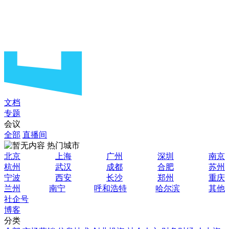
文档
专题
会议
全部
直播间
热门城市
北京
上海
广州
深圳
南京
杭州
武汉
成都
合肥
苏州
宁波
西安
长沙
郑州
重庆
兰州
南宁
呼和浩特
哈尔滨
其他
社企号
博客
分类