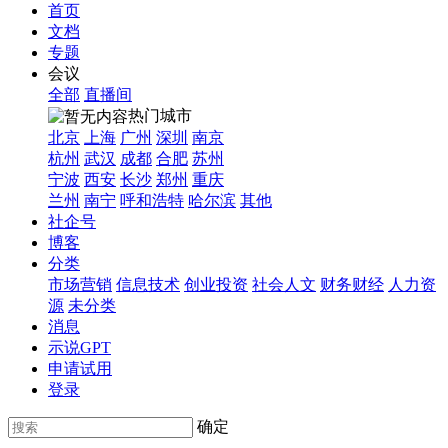
首页
文档
专题
会议
全部
直播间
热门城市
北京
上海
广州
深圳
南京
杭州
武汉
成都
合肥
苏州
宁波
西安
长沙
郑州
重庆
兰州
南宁
呼和浩特
哈尔滨
其他
社企号
博客
分类
市场营销
信息技术
创业投资
社会人文
财务财经
人力资
源
未分类
消息
示说GPT
申请试用
登录
确定