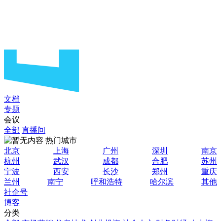
文档
专题
会议
全部
直播间
热门城市
北京
上海
广州
深圳
南京
杭州
武汉
成都
合肥
苏州
宁波
西安
长沙
郑州
重庆
兰州
南宁
呼和浩特
哈尔滨
其他
社企号
博客
分类