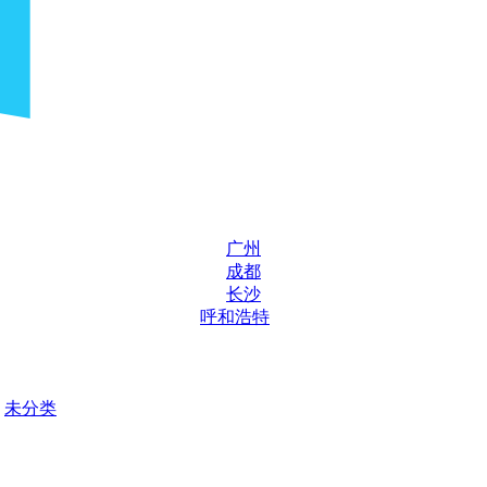
广州
成都
长沙
呼和浩特
未分类