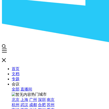
首页
文档
专题
会议
全部
直播间
热门城市
北京
上海
广州
深圳
南京
杭州
武汉
成都
合肥
苏州