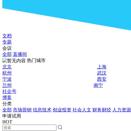
文档
专题
会议
全部
直播间
热门城市
北京
上海
杭州
武汉
宁波
西安
兰州
南宁
社企号
博客
分类
全部
市场营销
信息技术
创业投资
社会人文
财务财经
人力资源
申请试用
HOT