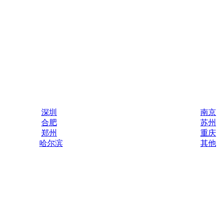
深圳
南京
合肥
苏州
郑州
重庆
哈尔滨
其他