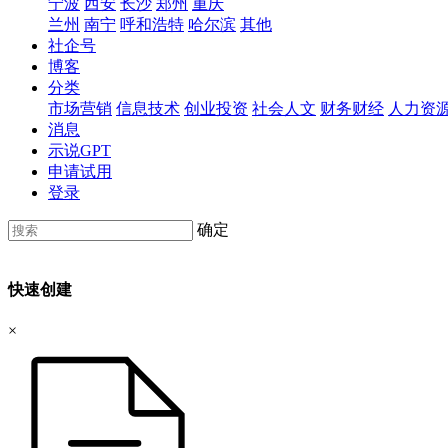
宁波
西安
长沙
郑州
重庆
兰州
南宁
呼和浩特
哈尔滨
其他
社企号
博客
分类
市场营销
信息技术
创业投资
社会人文
财务财经
人力资
消息
示说GPT
申请试用
登录
确定
快速创建
×