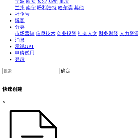
宁波
西安
长沙
郑州
重庆
兰州
南宁
呼和浩特
哈尔滨
其他
社企号
博客
分类
市场营销
信息技术
创业投资
社会人文
财务财经
人力资
消息
示说GPT
申请试用
登录
确定
快速创建
×