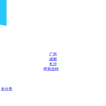
广州
成都
长沙
呼和浩特
未分类