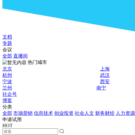
文档
专题
会议
全部
直播间
热门城市
北京
上海
杭州
武汉
宁波
西安
兰州
南宁
社企号
博客
分类
全部
市场营销
信息技术
创业投资
社会人文
财务财经
人力资源
申请试用
HOT