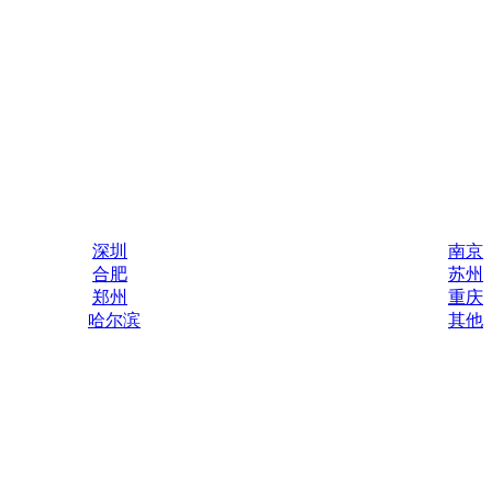
深圳
南京
合肥
苏州
郑州
重庆
哈尔滨
其他