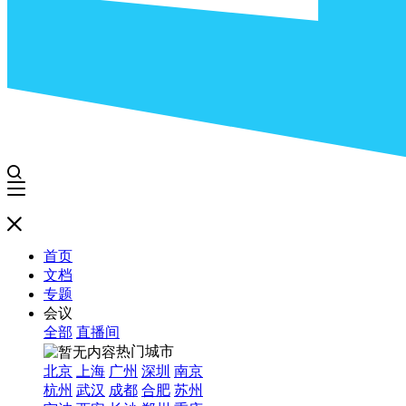
首页
文档
专题
会议
全部
直播间
热门城市
北京
上海
广州
深圳
南京
杭州
武汉
成都
合肥
苏州