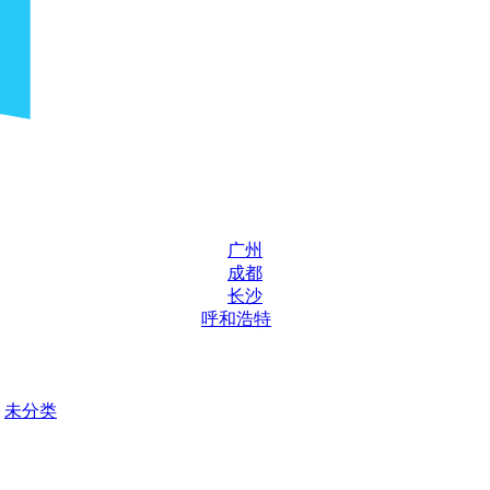
广州
成都
长沙
呼和浩特
未分类