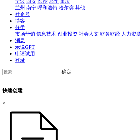
宁波
西安
长沙
郑州
重庆
兰州
南宁
呼和浩特
哈尔滨
其他
社企号
博客
分类
市场营销
信息技术
创业投资
社会人文
财务财经
人力资
消息
示说GPT
申请试用
登录
确定
快速创建
×