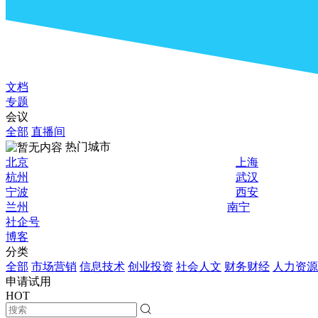
文档
专题
会议
全部
直播间
热门城市
北京
上海
杭州
武汉
宁波
西安
兰州
南宁
社企号
博客
分类
全部
市场营销
信息技术
创业投资
社会人文
财务财经
人力资源
申请试用
HOT