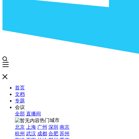
首页
文档
专题
会议
全部
直播间
热门城市
北京
上海
广州
深圳
南京
杭州
武汉
成都
合肥
苏州