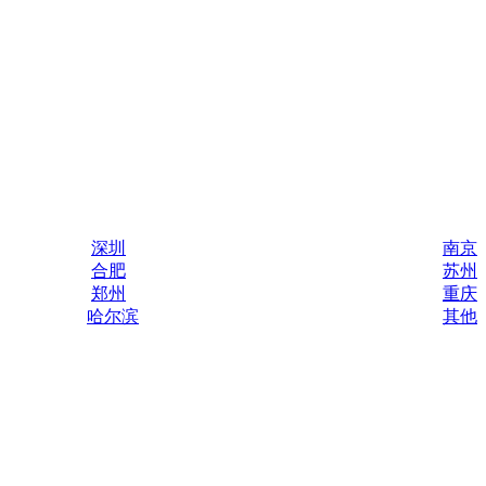
深圳
南京
合肥
苏州
郑州
重庆
哈尔滨
其他