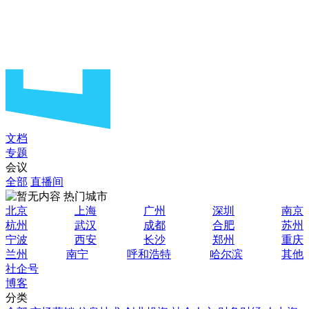
文档
专题
会议
全部
直播间
热门城市
北京
上海
广州
深圳
南京
杭州
武汉
成都
合肥
苏州
宁波
西安
长沙
郑州
重庆
兰州
南宁
呼和浩特
哈尔滨
其他
社企号
博客
分类