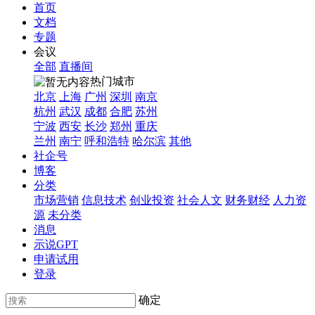
首页
文档
专题
会议
全部
直播间
热门城市
北京
上海
广州
深圳
南京
杭州
武汉
成都
合肥
苏州
宁波
西安
长沙
郑州
重庆
兰州
南宁
呼和浩特
哈尔滨
其他
社企号
博客
分类
市场营销
信息技术
创业投资
社会人文
财务财经
人力资
源
未分类
消息
示说GPT
申请试用
登录
确定