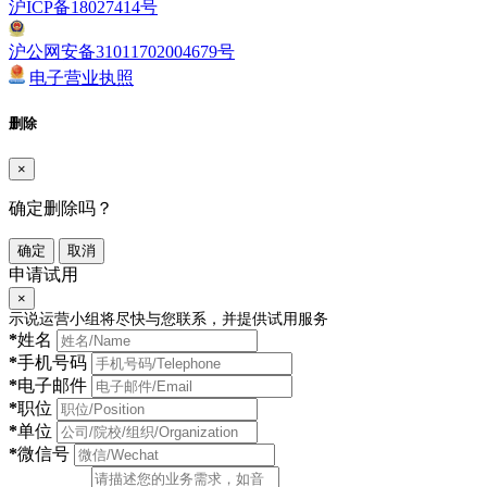
沪ICP备18027414号
沪公网安备31011702004679号
电子营业执照
删除
×
确定删除吗？
确定
取消
申请试用
×
示说运营小组将尽快与您联系，并提供试用服务
*
姓名
*
手机号码
*
电子邮件
*
职位
*
单位
*
微信号