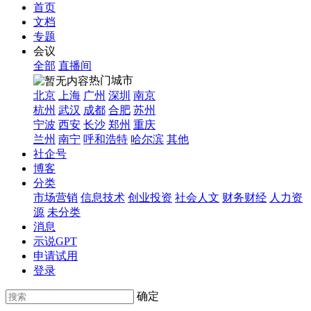
首页
文档
专题
会议
全部
直播间
热门城市
北京
上海
广州
深圳
南京
杭州
武汉
成都
合肥
苏州
宁波
西安
长沙
郑州
重庆
兰州
南宁
呼和浩特
哈尔滨
其他
社企号
博客
分类
市场营销
信息技术
创业投资
社会人文
财务财经
人力资
源
未分类
消息
示说GPT
申请试用
登录
确定