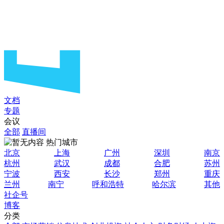
文档
专题
会议
全部
直播间
热门城市
北京
上海
广州
深圳
南京
杭州
武汉
成都
合肥
苏州
宁波
西安
长沙
郑州
重庆
兰州
南宁
呼和浩特
哈尔滨
其他
社企号
博客
分类