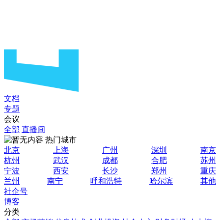
文档
专题
会议
全部
直播间
热门城市
北京
上海
广州
深圳
南京
杭州
武汉
成都
合肥
苏州
宁波
西安
长沙
郑州
重庆
兰州
南宁
呼和浩特
哈尔滨
其他
社企号
博客
分类