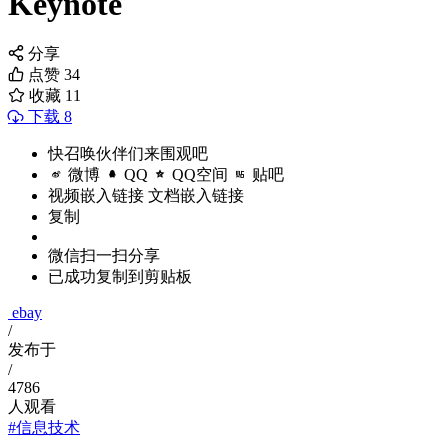
Keynote
分享
点赞
34
收藏
11
下载 8
快召唤伙伴们来围观吧
微博
QQ
QQ空间
贴吧
视频嵌入链接
文档嵌入链接
复制
微信扫一扫分享
已成功复制到剪贴板
ebay
/
发布于
/
4786
人观看
#信息技术