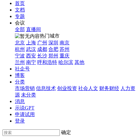
首页
文档
专题
会议
全部
直播间
热门城市
北京
上海
广州
深圳
南京
杭州
武汉
成都
合肥
苏州
宁波
西安
长沙
郑州
重庆
兰州
南宁
呼和浩特
哈尔滨
其他
社企号
博客
分类
市场营销
信息技术
创业投资
社会人文
财务财经
人力资
源
未分类
消息
示说GPT
申请试用
登录
确定