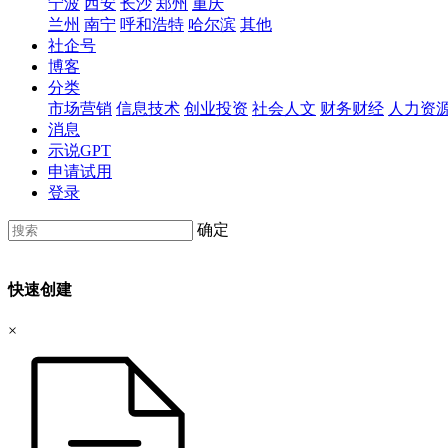
宁波
西安
长沙
郑州
重庆
兰州
南宁
呼和浩特
哈尔滨
其他
社企号
博客
分类
市场营销
信息技术
创业投资
社会人文
财务财经
人力资
消息
示说GPT
申请试用
登录
确定
快速创建
×