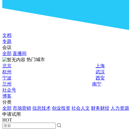
文档
专题
会议
全部
直播间
热门城市
北京
上海
杭州
武汉
宁波
西安
兰州
南宁
社企号
博客
分类
全部
市场营销
信息技术
创业投资
社会人文
财务财经
人力资源
申请试用
HOT