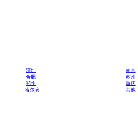
深圳
南京
合肥
苏州
郑州
重庆
哈尔滨
其他