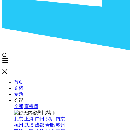
首页
文档
专题
会议
全部
直播间
热门城市
北京
上海
广州
深圳
南京
杭州
武汉
成都
合肥
苏州