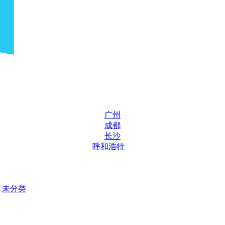
广州
成都
长沙
呼和浩特
未分类