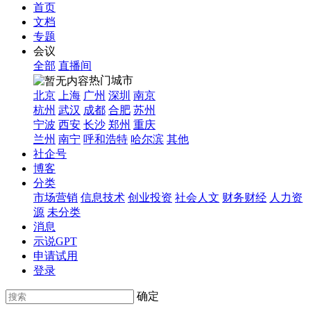
首页
文档
专题
会议
全部
直播间
热门城市
北京
上海
广州
深圳
南京
杭州
武汉
成都
合肥
苏州
宁波
西安
长沙
郑州
重庆
兰州
南宁
呼和浩特
哈尔滨
其他
社企号
博客
分类
市场营销
信息技术
创业投资
社会人文
财务财经
人力资
源
未分类
消息
示说GPT
申请试用
登录
确定