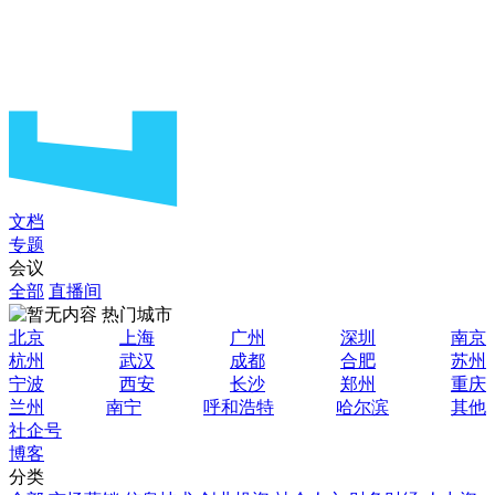
文档
专题
会议
全部
直播间
热门城市
北京
上海
广州
深圳
南京
杭州
武汉
成都
合肥
苏州
宁波
西安
长沙
郑州
重庆
兰州
南宁
呼和浩特
哈尔滨
其他
社企号
博客
分类