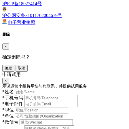
沪ICP备18027414号
沪公网安备31011702004679号
电子营业执照
删除
×
确定删除吗？
确定
取消
申请试用
×
示说运营小组将尽快与您联系，并提供试用服务
*
姓名
*
手机号码
*
电子邮件
*
职位
*
单位
*
微信号