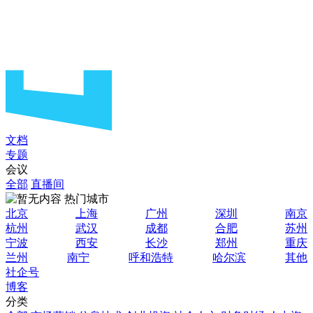
文档
专题
会议
全部
直播间
热门城市
北京
上海
广州
深圳
南京
杭州
武汉
成都
合肥
苏州
宁波
西安
长沙
郑州
重庆
兰州
南宁
呼和浩特
哈尔滨
其他
社企号
博客
分类