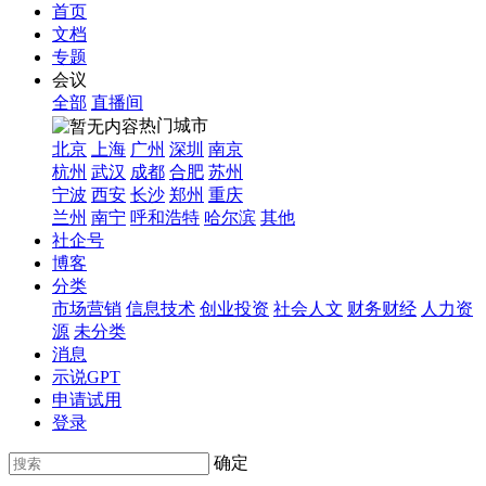
首页
文档
专题
会议
全部
直播间
热门城市
北京
上海
广州
深圳
南京
杭州
武汉
成都
合肥
苏州
宁波
西安
长沙
郑州
重庆
兰州
南宁
呼和浩特
哈尔滨
其他
社企号
博客
分类
市场营销
信息技术
创业投资
社会人文
财务财经
人力资
源
未分类
消息
示说GPT
申请试用
登录
确定