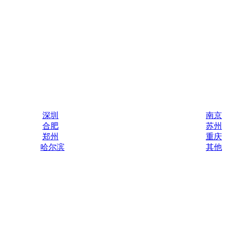
深圳
南京
合肥
苏州
郑州
重庆
哈尔滨
其他