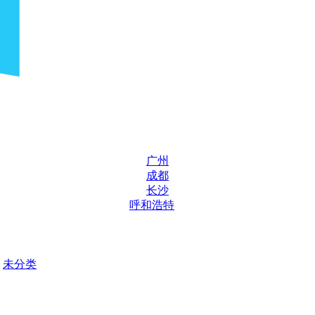
广州
成都
长沙
呼和浩特
未分类