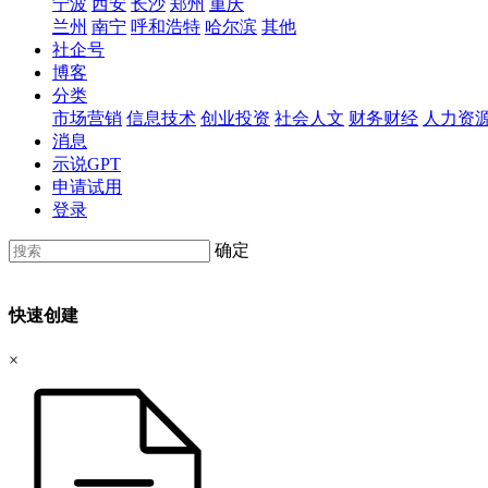
宁波
西安
长沙
郑州
重庆
兰州
南宁
呼和浩特
哈尔滨
其他
社企号
博客
分类
市场营销
信息技术
创业投资
社会人文
财务财经
人力资
消息
示说GPT
申请试用
登录
确定
快速创建
×