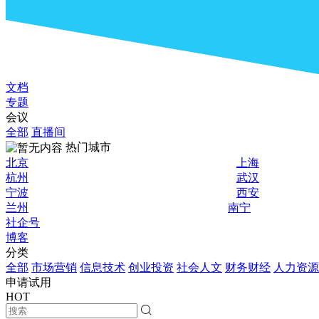
文档
专题
会议
全部
直播间
热门城市
北京
上海
杭州
武汉
宁波
西安
兰州
南宁
社企号
博客
分类
全部
市场营销
信息技术
创业投资
社会人文
财务财经
人力资源
申请试用
HOT