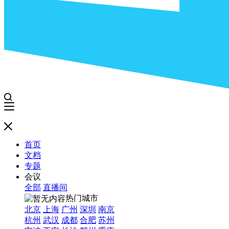
首页
文档
专题
会议
全部
直播间
热门城市
北京
上海
广州
深圳
南京
杭州
武汉
成都
合肥
苏州