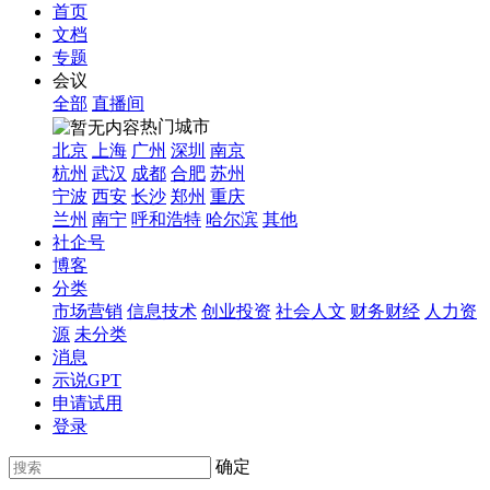
首页
文档
专题
会议
全部
直播间
热门城市
北京
上海
广州
深圳
南京
杭州
武汉
成都
合肥
苏州
宁波
西安
长沙
郑州
重庆
兰州
南宁
呼和浩特
哈尔滨
其他
社企号
博客
分类
市场营销
信息技术
创业投资
社会人文
财务财经
人力资
源
未分类
消息
示说GPT
申请试用
登录
确定