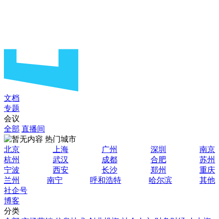
文档
专题
会议
全部
直播间
热门城市
北京
上海
广州
深圳
南京
杭州
武汉
成都
合肥
苏州
宁波
西安
长沙
郑州
重庆
兰州
南宁
呼和浩特
哈尔滨
其他
社企号
博客
分类