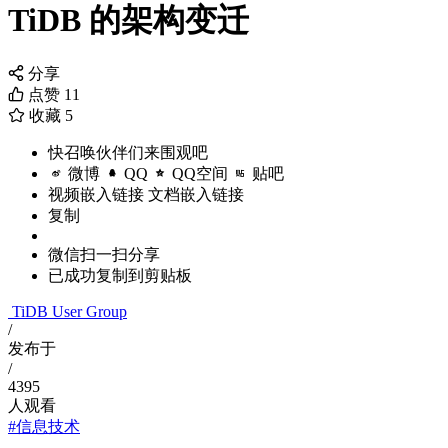
TiDB 的架构变迁
分享
点赞
11
收藏
5
快召唤伙伴们来围观吧
微博
QQ
QQ空间
贴吧
视频嵌入链接
文档嵌入链接
复制
微信扫一扫分享
已成功复制到剪贴板
TiDB User Group
/
发布于
/
4395
人观看
#信息技术