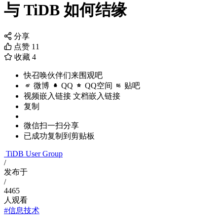
与 TiDB 如何结缘
分享
点赞
11
收藏
4
快召唤伙伴们来围观吧
微博
QQ
QQ空间
贴吧
视频嵌入链接
文档嵌入链接
复制
微信扫一扫分享
已成功复制到剪贴板
TiDB User Group
/
发布于
/
4465
人观看
#信息技术