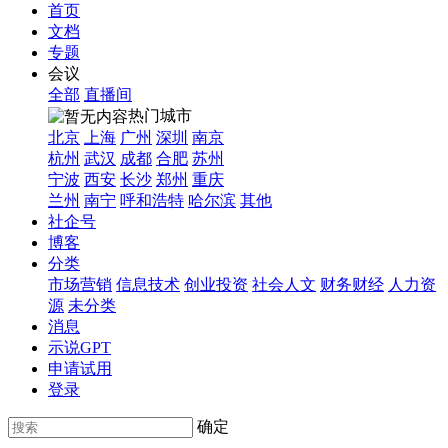
首页
文档
专题
会议
全部
直播间
热门城市
北京
上海
广州
深圳
南京
杭州
武汉
成都
合肥
苏州
宁波
西安
长沙
郑州
重庆
兰州
南宁
呼和浩特
哈尔滨
其他
社企号
博客
分类
市场营销
信息技术
创业投资
社会人文
财务财经
人力资
源
未分类
消息
示说GPT
申请试用
登录
确定