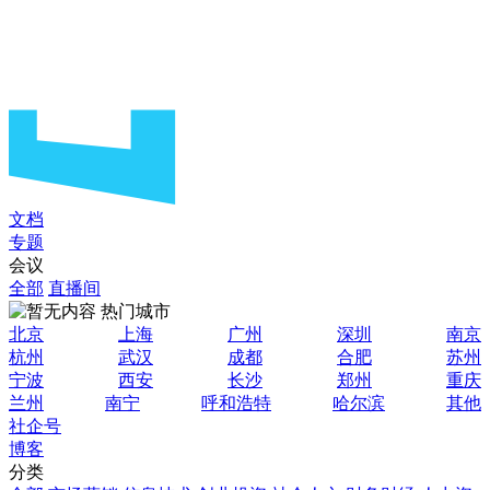
文档
专题
会议
全部
直播间
热门城市
北京
上海
广州
深圳
南京
杭州
武汉
成都
合肥
苏州
宁波
西安
长沙
郑州
重庆
兰州
南宁
呼和浩特
哈尔滨
其他
社企号
博客
分类