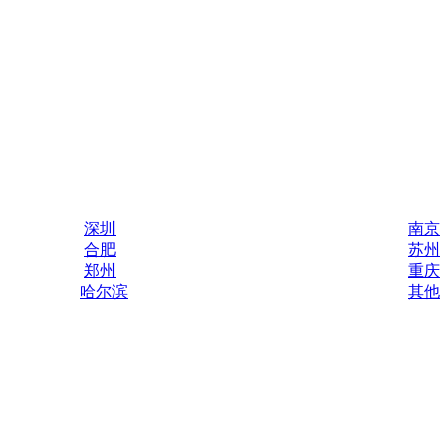
深圳
南京
合肥
苏州
郑州
重庆
哈尔滨
其他