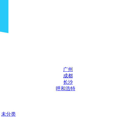
广州
成都
长沙
呼和浩特
未分类