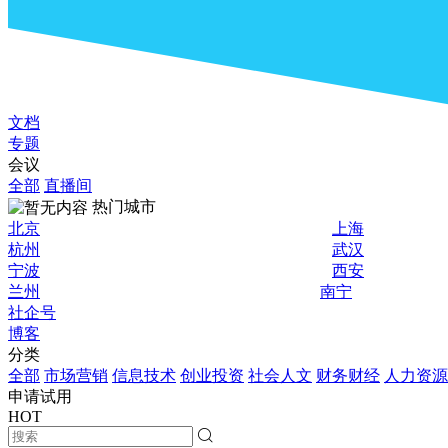
文档
专题
会议
全部
直播间
热门城市
北京
上海
杭州
武汉
宁波
西安
兰州
南宁
社企号
博客
分类
全部
市场营销
信息技术
创业投资
社会人文
财务财经
人力资源
申请试用
HOT