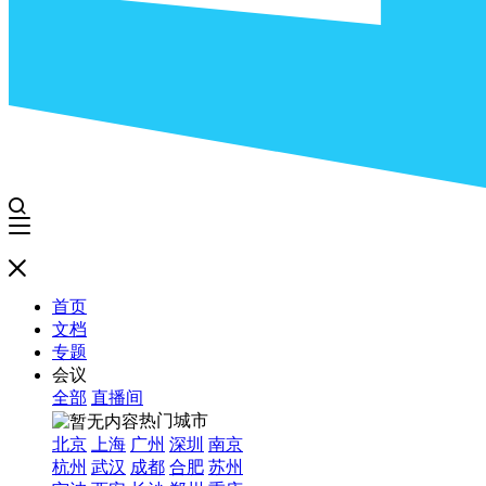
首页
文档
专题
会议
全部
直播间
热门城市
北京
上海
广州
深圳
南京
杭州
武汉
成都
合肥
苏州