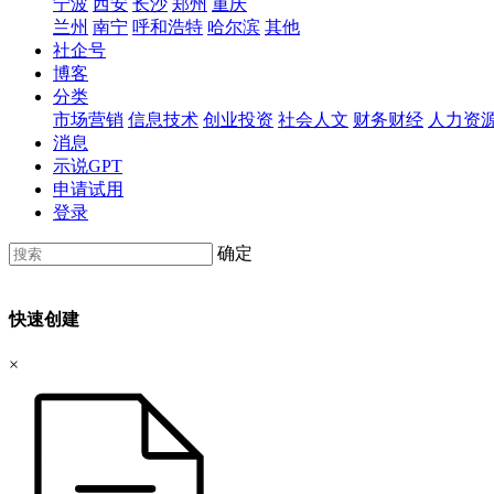
宁波
西安
长沙
郑州
重庆
兰州
南宁
呼和浩特
哈尔滨
其他
社企号
博客
分类
市场营销
信息技术
创业投资
社会人文
财务财经
人力资
消息
示说GPT
申请试用
登录
确定
快速创建
×