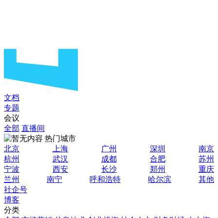
文档
专题
会议
全部
直播间
热门城市
北京
上海
广州
深圳
南京
杭州
武汉
成都
合肥
苏州
宁波
西安
长沙
郑州
重庆
兰州
南宁
呼和浩特
哈尔滨
其他
社企号
博客
分类