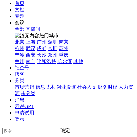
首页
文档
专题
会议
全部
直播间
热门城市
北京
上海
广州
深圳
南京
杭州
武汉
成都
合肥
苏州
宁波
西安
长沙
郑州
重庆
兰州
南宁
呼和浩特
哈尔滨
其他
社企号
博客
分类
市场营销
信息技术
创业投资
社会人文
财务财经
人力资
源
未分类
消息
示说GPT
申请试用
登录
确定