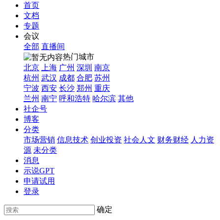
首页
文档
专题
会议
全部
直播间
热门城市
北京
上海
广州
深圳
南京
杭州
武汉
成都
合肥
苏州
宁波
西安
长沙
郑州
重庆
兰州
南宁
呼和浩特
哈尔滨
其他
社企号
博客
分类
市场营销
信息技术
创业投资
社会人文
财务财经
人力资
源
未分类
消息
示说GPT
申请试用
登录
确定