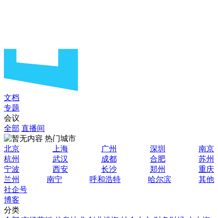
文档
专题
会议
全部
直播间
热门城市
北京
上海
广州
深圳
南京
杭州
武汉
成都
合肥
苏州
宁波
西安
长沙
郑州
重庆
兰州
南宁
呼和浩特
哈尔滨
其他
社企号
博客
分类