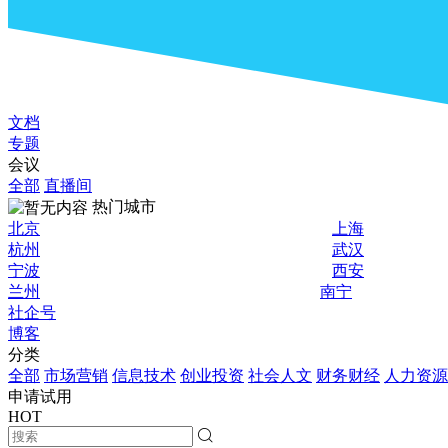
文档
专题
会议
全部
直播间
热门城市
北京
上海
杭州
武汉
宁波
西安
兰州
南宁
社企号
博客
分类
全部
市场营销
信息技术
创业投资
社会人文
财务财经
人力资源
申请试用
HOT