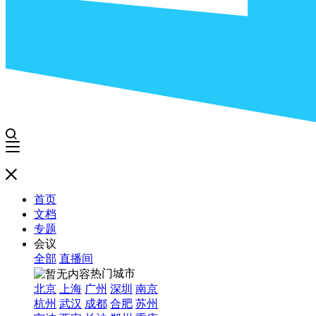
首页
文档
专题
会议
全部
直播间
热门城市
北京
上海
广州
深圳
南京
杭州
武汉
成都
合肥
苏州