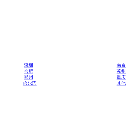
深圳
南京
合肥
苏州
郑州
重庆
哈尔滨
其他