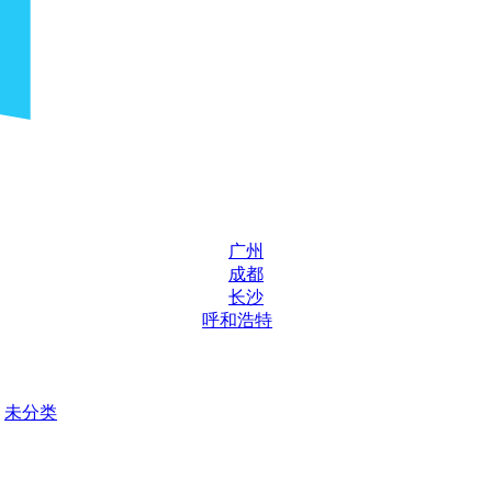
广州
成都
长沙
呼和浩特
未分类