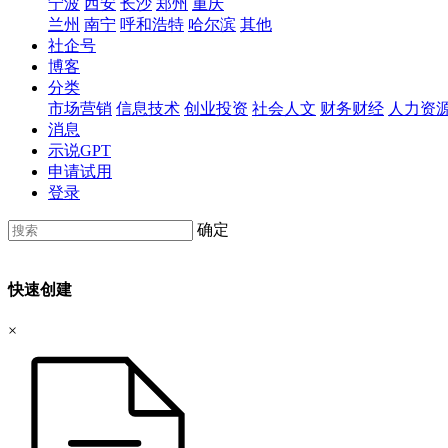
宁波
西安
长沙
郑州
重庆
兰州
南宁
呼和浩特
哈尔滨
其他
社企号
博客
分类
市场营销
信息技术
创业投资
社会人文
财务财经
人力资
消息
示说GPT
申请试用
登录
确定
快速创建
×